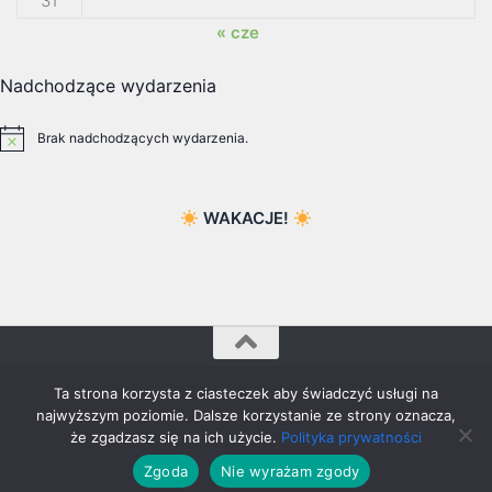
31
« cze
Nadchodzące wydarzenia
Brak nadchodzących wydarzenia.
Powiadomienie
WAKACJE!
ZS Rataje © 2026. Wszelkie prawa zastrzeżone
Ta strona korzysta z ciasteczek aby świadczyć usługi na
najwyższym poziomie. Dalsze korzystanie ze strony oznacza,
że zgadzasz się na ich użycie.
Polityka prywatności
Zgoda
Nie wyrażam zgody