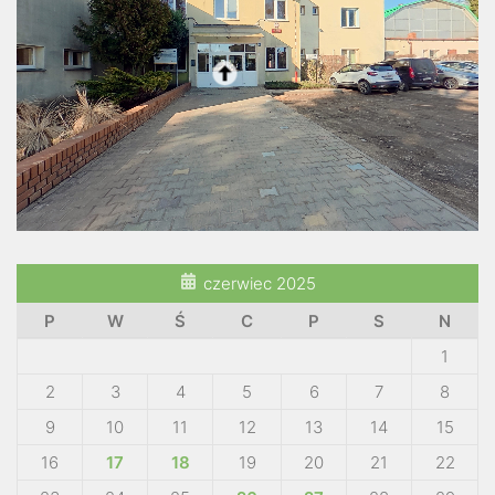
czerwiec 2025
P
W
Ś
C
P
S
N
1
2
3
4
5
6
7
8
9
10
11
12
13
14
15
16
17
18
19
20
21
22